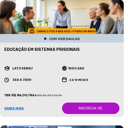
GANHE 2 POS PARA VOCE +1 PARA UM AMIGO
COM VIDEOAULAS
EDUCAÇÃO EM SISTEMAS PRISIONAIS
LATO SENSU
100% EAD
360 A 720H
2 A 12 MESES
18X R$ 86,00/Mês
18X R$ 387,00/Mês
INSCREVA-SE
SAIBA MAIS