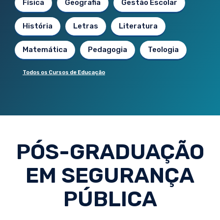
Física
Geografia
Gestão Escolar
História
Letras
Literatura
Matemática
Pedagogia
Teologia
Todos os Cursos de Educação
PÓS-GRADUAÇÃO
EM SEGURANÇA
PÚBLICA