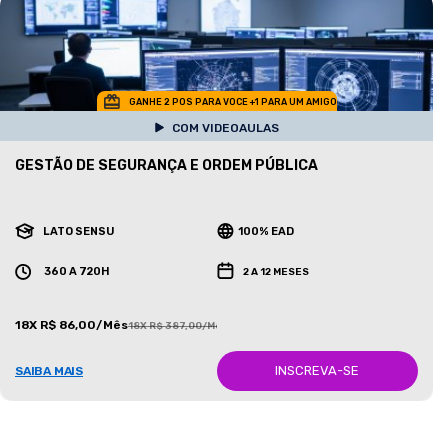
GANHE 2 POS PARA VOCE +1 PARA UM AMIGO
COM VIDEOAULAS
GESTÃO DE SEGURANÇA E ORDEM PÚBLICA
LATO SENSU
100% EAD
360 A 720H
2 A 12 MESES
18X R$ 86,00/Mês
18X R$ 387,00/Mês
INSCREVA-SE
SAIBA MAIS