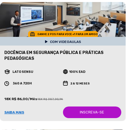
GANHE 2 POS PARA VOCE +1 PARA UM AMIGO
COM VIDEOAULAS
DOCÊNCIA EM SEGURANÇA PÚBLICA E PRÁTICAS
PEDAGÓGICAS
LATO SENSU
100% EAD
360 A 720H
2 A 12 MESES
18X R$ 86,00/Mês
18X R$ 387,00/Mês
INSCREVA-SE
SAIBA MAIS