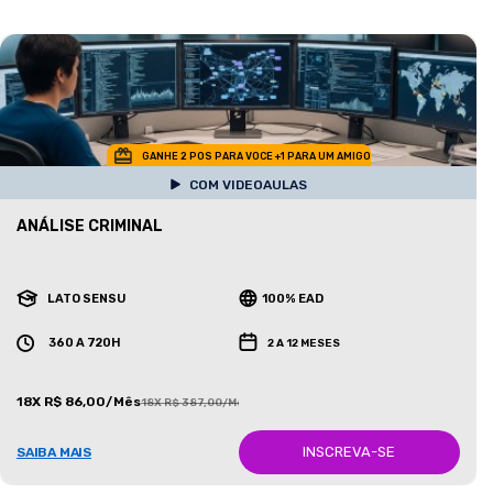
GANHE 2 POS PARA VOCE +1 PARA UM AMIGO
COM VIDEOAULAS
ANÁLISE CRIMINAL
LATO SENSU
100% EAD
360 A 720H
2 A 12 MESES
18X R$ 86,00/Mês
18X R$ 387,00/Mês
INSCREVA-SE
SAIBA MAIS