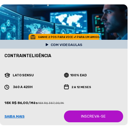
GANHE 2 POS PARA VOCE +1 PARA UM AMIGO
COM VIDEOAULAS
CONTRAINTELIGÊNCIA
LATO SENSU
100% EAD
360 A 420H
2 A 12 MESES
18X R$ 86,00/Mês
18X R$ 387,00/Mês
INSCREVA-SE
SAIBA MAIS