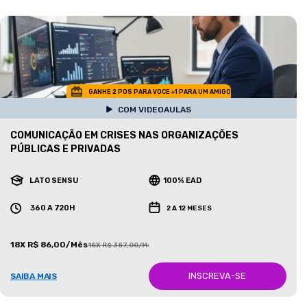
GANHE 2 POS PARA VOCE +1 PARA UM AMIGO
COM VIDEOAULAS
COMUNICAÇÃO EM CRISES NAS ORGANIZAÇÕES
PÚBLICAS E PRIVADAS
LATO SENSU
100% EAD
360 A 720H
2 A 12 MESES
18X R$ 86,00/Mês
18X R$ 387,00/Mês
INSCREVA-SE
SAIBA MAIS