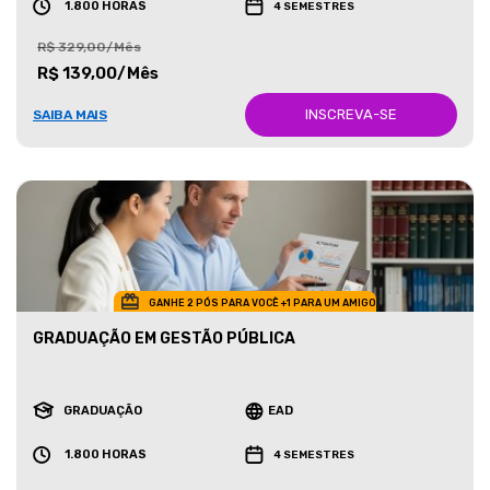
1.800 HORAS
4 SEMESTRES
R$ 329,00/Mês
R$ 139,00/Mês
INSCREVA-SE
SAIBA MAIS
GANHE 2 PÓS PARA VOCÊ +1 PARA UM AMIGO
GRADUAÇÃO EM GESTÃO PÚBLICA
GRADUAÇÃO
EAD
1.800 HORAS
4 SEMESTRES