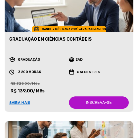
GANHE 2 PÓS PARA VOCÊ +1 PARA UM AMIGO
GRADUAÇÃO EM CIÊNCIAS CONTÁBEIS
GRADUAÇÃO
EAD
3.200 HORAS
8 SEMESTRES
R$ 329,00/Mês
R$ 139,00/Mês
INSCREVA-SE
SAIBA MAIS