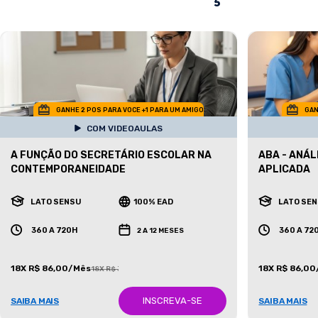
GANHE 2 POS PARA VOCE +1 PARA UM AMIGO
GAN
COM VIDEOAULAS
A FUNÇÃO DO SECRETÁRIO ESCOLAR NA
ABA - ANÁ
CONTEMPORANEIDADE
APLICADA
LATO SENSU
100% EAD
LATO SE
360 A 720H
360 A 72
2 A 12 MESES
18X R$ 86,00/Mês
18X R$ 86,0
18X R$ 387,00/Mês
INSCREVA-SE
SAIBA MAIS
SAIBA MAIS