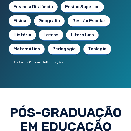
Ensino a Distância
Ensino Superior
Física
Geografia
Gestão Escolar
História
Letras
Literatura
Matemática
Pedagogia
Teologia
Todos os Cursos de Educação
PÓS-GRADUAÇÃO
EM EDUCAÇÃO