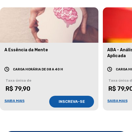
A Essência da Mente
ABA - Anál
Aplicada
CARGA HORÁRIA DE 08 A 40 H
CARGA HO
Taxa única de
Taxa única 
R$ 79,90
R$ 79,9
SAIBA MAIS
SAIBA MAIS
INSCREVA-SE