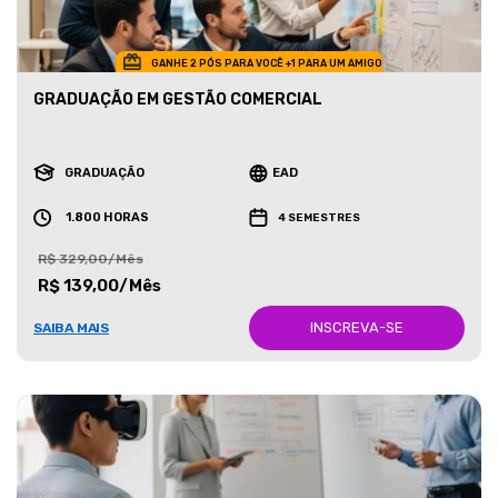
GANHE 2 PÓS PARA VOCÊ +1 PARA UM AMIGO
GRADUAÇÃO EM GESTÃO COMERCIAL
GRADUAÇÃO
EAD
1.800 HORAS
4 SEMESTRES
R$ 329,00/Mês
R$ 139,00/Mês
INSCREVA-SE
SAIBA MAIS