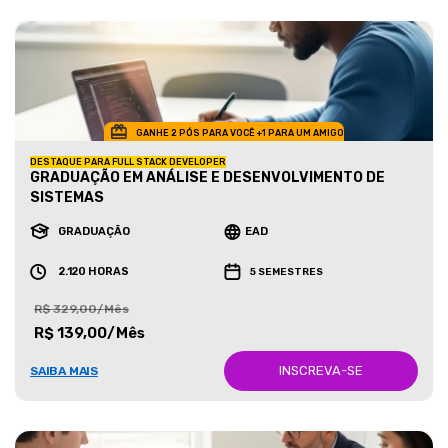
GANHE 2 PÓS PARA VOCÊ +1 PARA UM AMIGO
DESTAQUE PARA FULL STACK DEVELOPER
GRADUAÇÃO EM ANÁLISE E DESENVOLVIMENTO DE
SISTEMAS
GRADUAÇÃO
EAD
2.120 HORAS
5 SEMESTRES
R$ 329,00/Mês
R$ 139,00/Mês
INSCREVA-SE
SAIBA MAIS