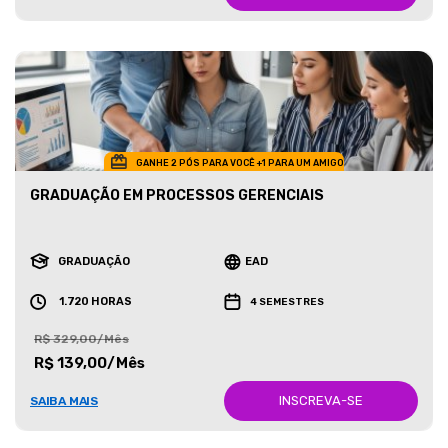
GANHE 2 PÓS PARA VOCÊ +1 PARA UM AMIGO
GRADUAÇÃO EM PROCESSOS GERENCIAIS
GRADUAÇÃO
EAD
1.720 HORAS
4 SEMESTRES
R$ 329,00/Mês
R$ 139,00/Mês
INSCREVA-SE
SAIBA MAIS