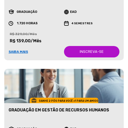
GRADUAÇÃO
EAD
1.720 HORAS
4 SEMESTRES
R$ 329,00/Mês
R$ 139,00/Mês
INSCREVA-SE
SAIBA MAIS
GANHE 2 PÓS PARA VOCÊ +1 PARA UM AMIGO
GRADUAÇÃO EM GESTÃO DE RECURSOS HUMANOS