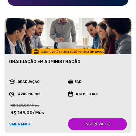
GANHE 2 PÓS PARA VOCÊ +1 PARA UM AMIGO
GRADUAÇÃO EM ADMINISTRAÇÃO
GRADUAÇÃO
EAD
3.200 HORAS
8 SEMESTRES
R$ 329,00/Mês
R$ 139,00/Mês
INSCREVA-SE
SAIBA MAIS