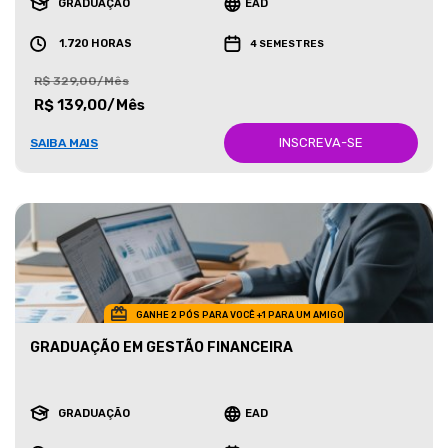
GRADUAÇÃO
EAD
1.720 HORAS
4 SEMESTRES
R$ 329,00/Mês
R$ 139,00/Mês
INSCREVA-SE
SAIBA MAIS
GANHE 2 PÓS PARA VOCÊ +1 PARA UM AMIGO
GRADUAÇÃO EM GESTÃO FINANCEIRA
GRADUAÇÃO
EAD