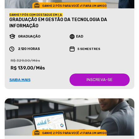
GANHE 2 PÓS PARA VOCÊ +1 PARA UM AMIGO
GANHE 1 PÓS COM DESTAQUE EM I.A.
GRADUAÇÃO EM GESTÃO DA TECNOLOGIA DA
INFORMAÇÃO
GRADUAÇÃO
EAD
2.120 HORAS
5 SEMESTRES
R$ 329,00/Mês
R$ 139,00/Mês
INSCREVA-SE
SAIBA MAIS
GANHE 2 PÓS PARA VOCÊ +1 PARA UM AMIGO