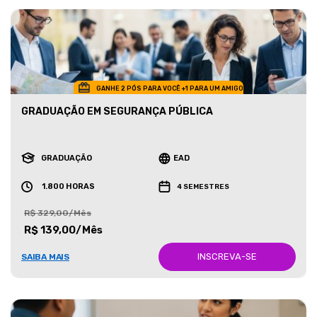
GANHE 2 PÓS PARA VOCÊ +1 PARA UM AMIGO
GRADUAÇÃO EM SEGURANÇA PÚBLICA
GRADUAÇÃO
EAD
1.800 HORAS
4 SEMESTRES
R$ 329,00/Mês
R$ 139,00/Mês
INSCREVA-SE
SAIBA MAIS