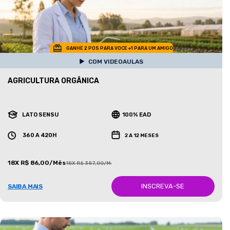
GANHE 2 POS PARA VOCE +1 PARA UM AMIGO
COM VIDEOAULAS
AGRICULTURA ORGÂNICA
LATO SENSU
100% EAD
360 A 420H
2 A 12 MESES
18X R$ 86,00/Mês
18X R$ 387,00/Mês
INSCREVA-SE
SAIBA MAIS