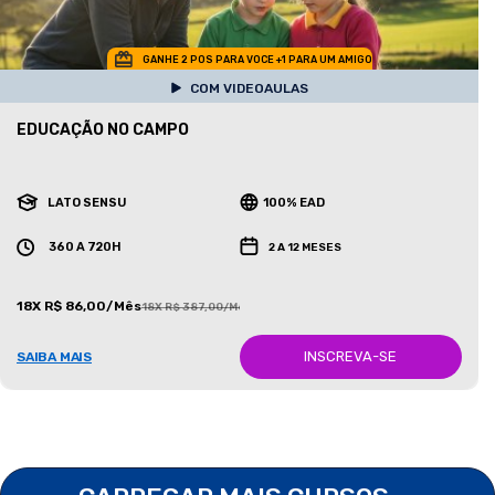
GANHE 2 POS PARA VOCE +1 PARA UM AMIGO
COM VIDEOAULAS
EDUCAÇÃO NO CAMPO
LATO SENSU
100% EAD
360 A 720H
2 A 12 MESES
18X R$ 86,00/Mês
18X R$ 387,00/Mês
INSCREVA-SE
SAIBA MAIS