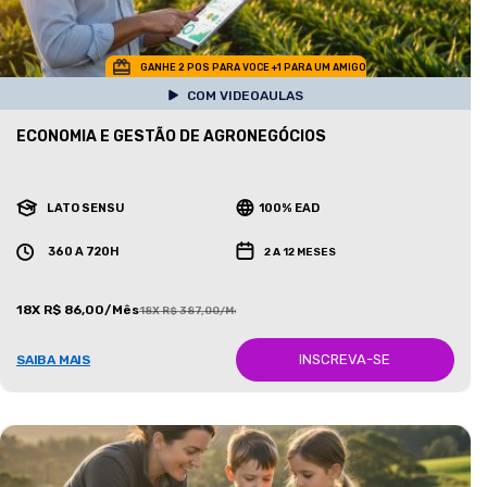
GANHE 2 POS PARA VOCE +1 PARA UM AMIGO
COM VIDEOAULAS
ECONOMIA E GESTÃO DE AGRONEGÓCIOS
LATO SENSU
100% EAD
360 A 720H
2 A 12 MESES
18X R$ 86,00/Mês
18X R$ 387,00/Mês
INSCREVA-SE
SAIBA MAIS