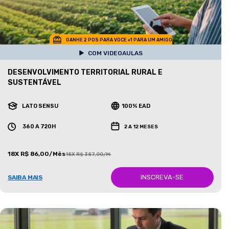
GANHE 2 POS PARA VOCE +1 PARA UM AMIGO
COM VIDEOAULAS
DESENVOLVIMENTO TERRITORIAL RURAL E
SUSTENTÁVEL
LATO SENSU
100% EAD
360 A 720H
2 A 12 MESES
18X R$ 86,00/Mês
18X R$ 387,00/Mês
INSCREVA-SE
SAIBA MAIS