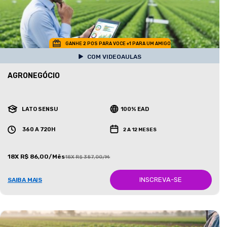
GANHE 2 POS PARA VOCE +1 PARA UM AMIGO
COM VIDEOAULAS
AGRONEGÓCIO
LATO SENSU
100% EAD
360 A 720H
2 A 12 MESES
18X R$ 86,00/Mês
18X R$ 387,00/Mês
INSCREVA-SE
SAIBA MAIS