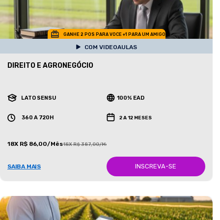
GANHE 2 POS PARA VOCE +1 PARA UM AMIGO
COM VIDEOAULAS
DIREITO E AGRONEGÓCIO
LATO SENSU
100% EAD
360 A 720H
2 A 12 MESES
18X R$ 86,00/Mês
18X R$ 387,00/Mês
INSCREVA-SE
SAIBA MAIS