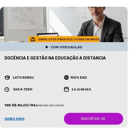
GANHE 2 POS PARA VOCE +1 PARA UM AMIGO
COM VIDEOAULAS
DOCÊNCIA E GESTÃO NA EDUCAÇÃO A DISTANCIA
LATO SENSU
100% EAD
360 A 720H
2 A 12 MESES
18X R$ 86,00/Mês
18X R$ 387,00/Mês
INSCREVA-SE
SAIBA MAIS