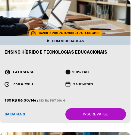
GANHE 2 POS PARA VOCE +1 PARA UM AMIGO
COM VIDEOAULAS
ENSINO HÍBRIDO E TECNOLOGIAS EDUCACIONAIS
LATO SENSU
100% EAD
360 A 720H
2 A 12 MESES
18X R$ 86,00/Mês
18X R$ 387,00/Mês
INSCREVA-SE
SAIBA MAIS