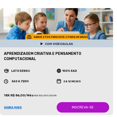
GANHE 2 POS PARA VOCE +1 PARA UM AMIGO
COM VIDEOAULAS
APRENDIZAGEM CRIATIVA E PENSAMENTO
COMPUTACIONAL
LATO SENSU
100% EAD
360 A 720H
2 A 12 MESES
18X R$ 86,00/Mês
18X R$ 387,00/Mês
INSCREVA-SE
SAIBA MAIS