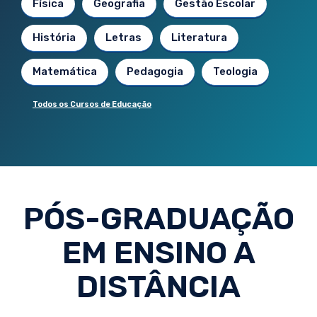
Física
Geografia
Gestão Escolar
História
Letras
Literatura
Matemática
Pedagogia
Teologia
Todos os Cursos de Educação
PÓS-GRADUAÇÃO
EM ENSINO A
DISTÂNCIA