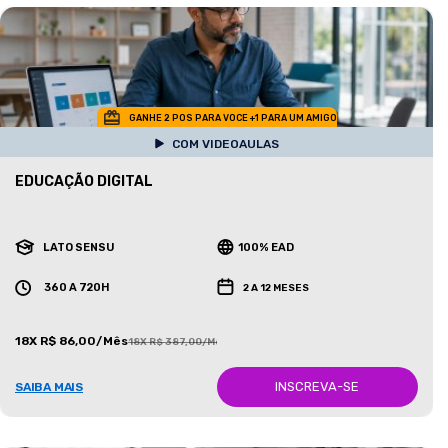
GANHE 2 POS PARA VOCE +1 PARA UM AMIGO
COM VIDEOAULAS
EDUCAÇÃO DIGITAL
LATO SENSU
100% EAD
360 A 720H
2 A 12 MESES
18X R$ 86,00/Mês
18X R$ 387,00/Mês
INSCREVA-SE
SAIBA MAIS