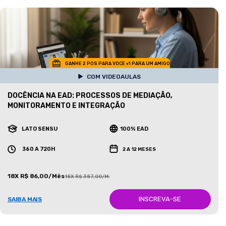
GANHE 2 POS PARA VOCE +1 PARA UM AMIGO
COM VIDEOAULAS
DOCÊNCIA NA EAD: PROCESSOS DE MEDIAÇÃO,
MONITORAMENTO E INTEGRAÇÃO
LATO SENSU
100% EAD
360 A 720H
2 A 12 MESES
18X R$ 86,00/Mês
18X R$ 387,00/Mês
INSCREVA-SE
SAIBA MAIS