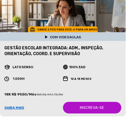
GANHE 2 POS PARA VOCE +1 PARA UM AMIGO
COM VIDEOAULAS
GESTÃO ESCOLAR INTEGRADA: ADM., INSPEÇÃO,
ORIENTAÇÃO, COORD. E SUPERVISÃO
LATO SENSU
100% EAD
1.000H
12 A 18 MESES
18X R$ 99,50/Mês
18X R$ 447,75/Mês
INSCREVA-SE
SAIBA MAIS