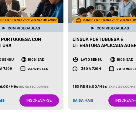
HE 2 POS PARA VOCE +1 PARA UM AMIGO
GANHE 2 POS PARA VOCE +1 PARA U
COM VIDEOAULAS
COM VIDEOAULAS
A PORTUGUESA COM
LÍNGUA PORTUGUESA E
ATURA
LITERATURA APLICADA AO E
O SENSU
100% EAD
LATO SENSU
100% EAD
 A 720H
360 A 720H
2 A 12 MESES
2 A 12 MESE
86,00/Mês
18X R$ 86,00/Mês
18X R$ 387,00/Mês
18X R$ 387,00/Mê
INSCREVA-SE
INSCREVA
AIS
SAIBA MAIS