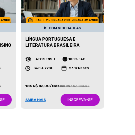
M AMIGO
GANHE 2 POS PARA VOCE +1 PARA UM AMIGO
COM VIDEOAULAS
LÍNGUA PORTUGUESA E
NSINO
LITERATURA BRASILEIRA
LATO SENSU
100% EAD
360 A 720H
S
2 A 12 MESES
18X R$ 86,00/Mês
s
18X R$ 387,00/Mês
-SE
INSCREVA-SE
SAIBA MAIS