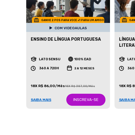
GANHE 2 POS PARA VOCE +1 PARA UM AMIGO
GAN
COM VIDEOAULAS
ENSINO DE LÍNGUA PORTUGUESA
LÍNGU
LITER
LATO SENSU
100% EAD
LAT
360 A 720H
360
2 A 12 MESES
18X R$ 86,00/Mês
18X R$ 
18X R$ 387,00/Mês
INSCREVA-SE
SAIBA MAIS
SAIBA M