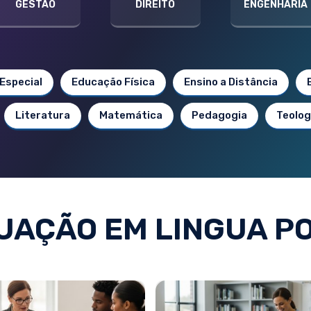
GESTÃO
DIREITO
ENGENHARIA
Especial
Educação Física
Ensino a Distância
Literatura
Matemática
Pedagogia
Teolog
UAÇÃO EM LINGUA P