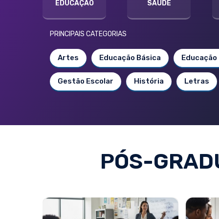
EDUCAÇÃO
SAÚDE
PRINCIPAIS CATEGORIAS
Artes
Educação Básica
Educação 
Gestão Escolar
História
Letras
PÓS-GRAD