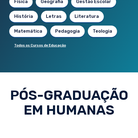
Física
Geografia
Gestão Escolar
História
Letras
Literatura
Matemática
Pedagogia
Teologia
Todos os Cursos de Educação
PÓS-GRADUAÇÃO
EM HUMANAS