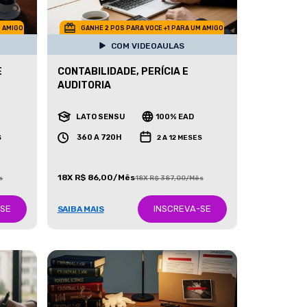
M AMIGO
GANHE 2 POS PARA VOCE +1 PARA UM AMIGO
COM VIDEOAULAS
E
CONTABILIDADE, PERÍCIA E
AUDITORIA
LATO SENSU
100% EAD
360 A 720H
S
2 A 12 MESES
18X R$ 86,00/Mês
s
18X R$ 387,00/Mês
-SE
INSCREVA-SE
SAIBA MAIS