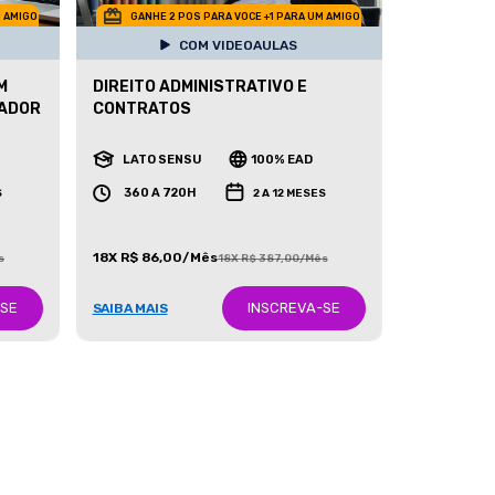
M AMIGO
GANHE 2 POS PARA VOCE +1 PARA UM AMIGO
COM VIDEOAULAS
M
DIREITO ADMINISTRATIVO E
NADOR
CONTRATOS
LATO SENSU
100% EAD
360 A 720H
S
2 A 12 MESES
18X R$ 86,00/Mês
s
18X R$ 387,00/Mês
-SE
INSCREVA-SE
SAIBA MAIS