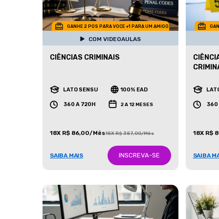
GANHE 2 POS PARA VOCE +1 PARA UM AMIGO
GAN
COM VIDEOAULAS
CIÊNCIAS CRIMINAIS
CIÊNCI
CRIMIN
LATO SENSU
100% EAD
LAT
360 A 720H
360
2 A 12 MESES
18X R$ 86,00/Mês
18X R$ 
18X R$ 387,00/Mês
INSCREVA-SE
SAIBA MAIS
SAIBA M