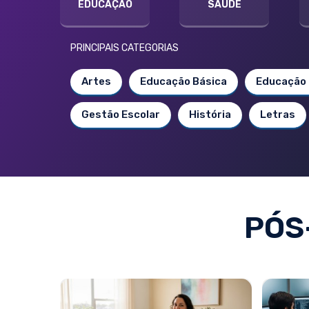
EDUCAÇÃO
SAÚDE
PRINCIPAIS CATEGORIAS
Artes
Educação Básica
Educação 
Gestão Escolar
História
Letras
PÓS