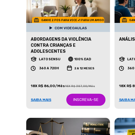
GANHE 2 POS PARA VOCE +1 PARA UM AMIGO
GAN
COM VIDEOAULAS
ABORDAGENS DA VIOLÊNCIA
ANÁLIS
CONTRA CRIANÇAS E
ADOLESCENTES
LATO SENSU
100% EAD
LAT
360 A 720H
360
2 A 12 MESES
18X R$ 86,00/Mês
18X R$ 
18X R$ 387,00/Mês
INSCREVA-SE
SAIBA MAIS
SAIBA M