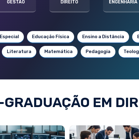
GESTÃO
DIREITO
ENGENHARIA
Especial
Educação Física
Ensino a Distância
Literatura
Matemática
Pedagogia
Teolog
-GRADUAÇÃO EM DIR