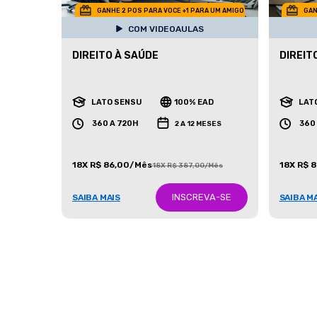
GANHE 2 POS PARA VOCE +1 PARA UM AMIGO
GAN
COM VIDEOAULAS
DIREITO À SAÚDE
DIREIT
LATO SENSU
100% EAD
LAT
360 A 720H
360
2 A 12 MESES
18X R$ 86,00/Mês
18X R$ 
18X R$ 387,00/Mês
INSCREVA-SE
SAIBA MAIS
SAIBA M