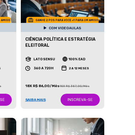
M AMIGO
GANHE 2 POS PARA VOCE +1 PARA UM AMIGO
COM VIDEOAULAS
CIÊNCIA POLÍTICA E ESTRATÉGIA
ELEITORAL
LATO SENSU
100% EAD
360 A 720H
S
2 A 12 MESES
18X R$ 86,00/Mês
s
18X R$ 387,00/Mês
-SE
INSCREVA-SE
SAIBA MAIS