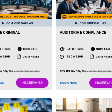
HE 2 POS PARA VOCE +1 PARA UM AMIGO
GANHE 2 POS PARA VOCE +1 PARA U
COM VIDEOAULAS
COM VIDEOAULAS
E CRIMINAL
AUDITORIA E COMPLIANCE
O SENSU
100% EAD
LATO SENSU
100% EAD
 A 720H
360 A 720H
2 A 12 MESES
2 A 12 MESE
86,00/Mês
18X R$ 86,00/Mês
18X R$ 387,00/Mês
18X R$ 387,00/Mê
INSCREVA-SE
INSCREVA
AIS
SAIBA MAIS