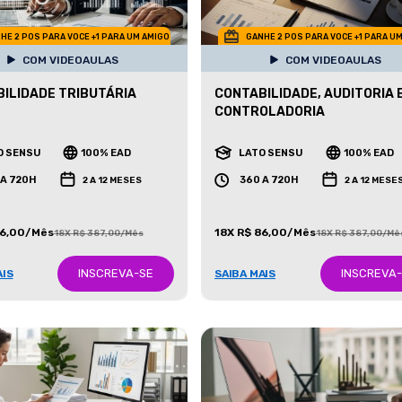
HE 2 POS PARA VOCE +1 PARA UM AMIGO
GANHE 2 POS PARA VOCE +1 PARA U
COM VIDEOAULAS
COM VIDEOAULAS
ILIDADE TRIBUTÁRIA
CONTABILIDADE, AUDITORIA 
CONTROLADORIA
O SENSU
100% EAD
LATO SENSU
100% EAD
 A 720H
360 A 720H
2 A 12 MESES
2 A 12 MESE
86,00/Mês
18X R$ 86,00/Mês
18X R$ 387,00/Mês
18X R$ 387,00/Mê
INSCREVA-SE
INSCREVA
AIS
SAIBA MAIS