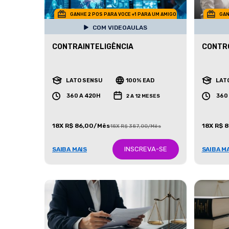
GANHE 2 POS PARA VOCE +1 PARA UM AMIGO
GAN
COM VIDEOAULAS
CONTRAINTELIGÊNCIA
CONTR
LATO SENSU
100% EAD
LAT
360 A 420H
360
2 A 12 MESES
18X R$ 86,00/Mês
18X R$ 
18X R$ 387,00/Mês
INSCREVA-SE
SAIBA MAIS
SAIBA M