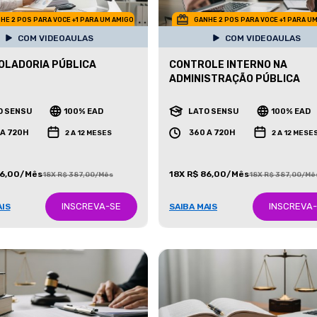
HE 2 POS PARA VOCE +1 PARA UM AMIGO
GANHE 2 POS PARA VOCE +1 PARA U
COM VIDEOAULAS
COM VIDEOAULAS
OLADORIA PÚBLICA
CONTROLE INTERNO NA
ADMINISTRAÇÃO PÚBLICA
O SENSU
100% EAD
LATO SENSU
100% EAD
 A 720H
360 A 720H
2 A 12 MESES
2 A 12 MESE
86,00/Mês
18X R$ 86,00/Mês
18X R$ 387,00/Mês
18X R$ 387,00/Mê
INSCREVA-SE
INSCREVA
AIS
SAIBA MAIS