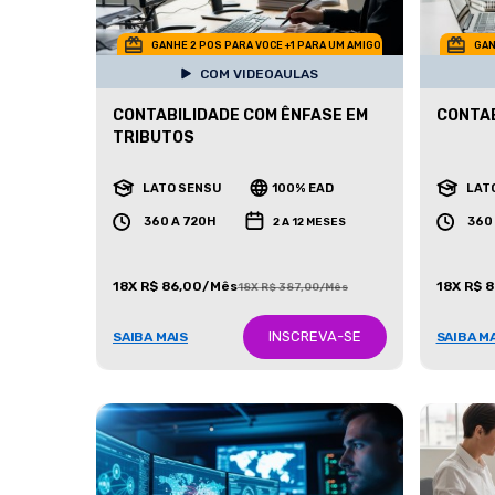
GANHE 2 POS PARA VOCE +1 PARA UM AMIGO
GAN
COM VIDEOAULAS
CONTABILIDADE COM ÊNFASE EM
CONTAB
TRIBUTOS
LATO SENSU
100% EAD
LAT
360 A 720H
360
2 A 12 MESES
18X R$ 86,00/Mês
18X R$ 
18X R$ 387,00/Mês
INSCREVA-SE
SAIBA MAIS
SAIBA M