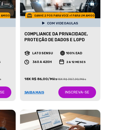
M AMIGO
GANHE 2 POS PARA VOCE +1 PARA UM AMIGO
COM VIDEOAULAS
COMPLIANCE DA PRIVACIDADE,
PROTEÇÃO DE DADOS E LGPD
LATO SENSU
100% EAD
360 A 420H
S
2 A 12 MESES
18X R$ 86,00/Mês
s
18X R$ 387,00/Mês
-SE
INSCREVA-SE
SAIBA MAIS