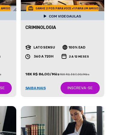
M AMIGO
GANHE 2 POS PARA VOCE +1 PARA UM AMIGO
COM VIDEOAULAS
CRIMINOLOGIA
LATO SENSU
100% EAD
360 A 720H
S
2 A 12 MESES
18X R$ 86,00/Mês
s
18X R$ 387,00/Mês
-SE
INSCREVA-SE
SAIBA MAIS