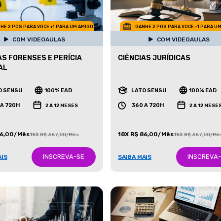
HE 2 POS PARA VOCE +1 PARA UM AMIGO
GANHE 2 POS PARA VOCE +1 PARA U
COM VIDEOAULAS
COM VIDEOAULAS
AS FORENSES E PERÍCIA
CIÊNCIAS JURÍDICAS
AL
O SENSU
100% EAD
LATO SENSU
100% EAD
 A 720H
360 A 720H
2 A 12 MESES
2 A 12 MESE
86,00/Mês
18X R$ 86,00/Mês
18X R$ 387,00/Mês
18X R$ 387,00/Mê
INSCREVA-SE
INSCREVA
AIS
SAIBA MAIS