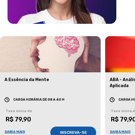
A Essência da Mente
ABA - Anál
Aplicada
CARGA HORÁRIA DE 08 A 40 H
CARGA HO
Taxa única de
Taxa única 
R$ 79,90
R$ 79,9
SAIBA MAIS
SAIBA MAIS
INSCREVA-SE