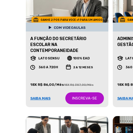
GANHE 2 POS PARA VOCE +1 PARA UM AMIGO
GAN
COM VIDEOAULAS
A FUNÇÃO DO SECRETÁRIO
ADMINI
ESCOLAR NA
GESTÃO
CONTEMPORANEIDADE
LATO SENSU
100% EAD
LAT
360 A 720H
360
2 A 12 MESES
18X R$ 86,00/Mês
18X R$ 
18X R$ 387,00/Mês
INSCREVA-SE
SAIBA MAIS
SAIBA M