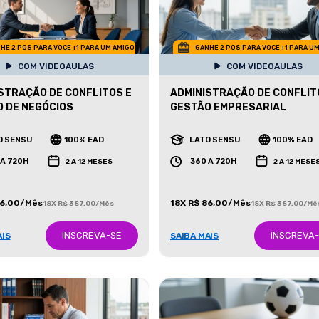
HE 2 POS PARA VOCE +1 PARA UM AMIGO
GANHE 2 POS PARA VOCE +1 PARA U
COM VIDEOAULAS
COM VIDEOAULAS
STRAÇÃO DE CONFLITOS E
ADMINISTRAÇÃO DE CONFLIT
 DE NEGÓCIOS
GESTÃO EMPRESARIAL
O SENSU
100% EAD
LATO SENSU
100% EAD
 A 720H
360 A 720H
2 A 12 MESES
2 A 12 MESE
86,00/Mês
18X R$ 86,00/Mês
18X R$ 387,00/Mês
18X R$ 387,00/Mê
INSCREVA-SE
INSCREVA
AIS
SAIBA MAIS