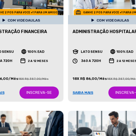
HE 2 POS PARA VOCE +1 PARA UM AMIGO
GANHE 2 POS PARA VOCE +1 PARA U
COM VIDEOAULAS
COM VIDEOAULAS
STRAÇÃO FINANCEIRA
ADMINISTRAÇÃO HOSPITALA
O SENSU
100% EAD
LATO SENSU
100% EAD
 A 720H
360 A 720H
2 A 12 MESES
2 A 12 MESE
86,00/Mês
18X R$ 86,00/Mês
18X R$ 387,00/Mês
18X R$ 387,00/Mê
INSCREVA-SE
INSCREVA
AIS
SAIBA MAIS