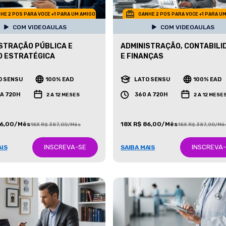
HE 2 POS PARA VOCE +1 PARA UM AMIGO
GANHE 2 POS PARA VOCE +1 PARA U
COM VIDEOAULAS
COM VIDEOAULAS
STRAÇÃO PÚBLICA E
ADMINISTRAÇÃO, CONTABILI
O ESTRATÉGICA
E FINANÇAS
O SENSU
100% EAD
LATO SENSU
100% EAD
 A 720H
360 A 720H
2 A 12 MESES
2 A 12 MESE
86,00/Mês
18X R$ 86,00/Mês
18X R$ 387,00/Mês
18X R$ 387,00/Mê
INSCREVA-SE
INSCREVA
AIS
SAIBA MAIS