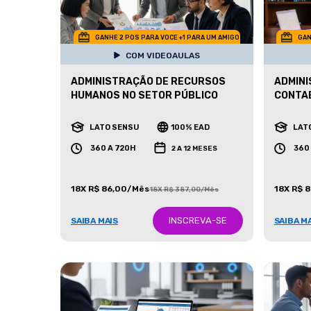
GANHE 2 POS PARA VOCE +1 PARA UM AMIGO
GAN
COM VIDEOAULAS
ADMINISTRAÇÃO DE RECURSOS
ADMINI
HUMANOS NO SETOR PÚBLICO
CONTAB
LATO SENSU
100% EAD
LAT
360 A 720H
360
2 A 12 MESES
18X R$ 86,00/Mês
18X R$ 
18X R$ 387,00/Mês
INSCREVA-SE
SAIBA MAIS
SAIBA M