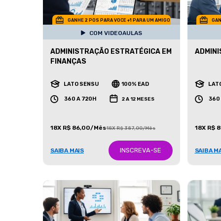
GANHE 2 POS PARA VOCE +1 PARA UM AMIGO
GAN
COM VIDEOAULAS
ADMINISTRAÇÃO ESTRATÉGICA EM
ADMINI
FINANÇAS
LATO SENSU
100% EAD
LAT
360 A 720H
360
2 A 12 MESES
18X R$ 86,00/Mês
18X R$ 
18X R$ 387,00/Mês
INSCREVA-SE
SAIBA MAIS
SAIBA M