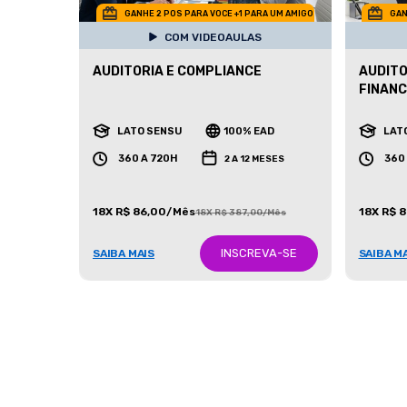
GANHE 2 POS PARA VOCE +1 PARA UM AMIGO
GAN
COM VIDEOAULAS
AUDITORIA E COMPLIANCE
AUDITO
FINANC
LATO SENSU
100% EAD
LAT
360 A 720H
360
2 A 12 MESES
18X R$ 86,00/Mês
18X R$ 
18X R$ 387,00/Mês
INSCREVA-SE
SAIBA MAIS
SAIBA M