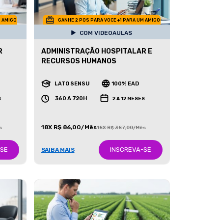
M AMIGO
GANHE 2 POS PARA VOCE +1 PARA UM AMIGO
COM VIDEOAULAS
R
ADMINISTRAÇÃO HOSPITALAR E
RECURSOS HUMANOS
LATO SENSU
100% EAD
360 A 720H
S
2 A 12 MESES
18X R$ 86,00/Mês
s
18X R$ 387,00/Mês
-SE
INSCREVA-SE
SAIBA MAIS