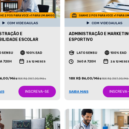
HE 2 POS PARA VOCE +1 PARA UM AMIGO
GANHE 2 POS PARA VOCE +1 PARA U
COM VIDEOAULAS
COM VIDEOAULAS
STRAÇÃO E
ADMINISTRAÇÃO E MARKETIN
ILIDADE ESCOLAR
ESPORTIVO
O SENSU
100% EAD
LATO SENSU
100% EAD
 A 720H
360 A 720H
2 A 12 MESES
2 A 12 MESE
86,00/Mês
18X R$ 86,00/Mês
18X R$ 387,00/Mês
18X R$ 387,00/Mê
INSCREVA-SE
INSCREVA
AIS
SAIBA MAIS