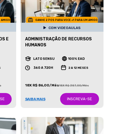
M AMIGO
GANHE 2 POS PARA VOCE +1 PARA UM AMIGO
COM VIDEOAULAS
OS E
ADMINISTRAÇÃO DE RECURSOS
HUMANOS
LATO SENSU
100% EAD
360 A 720H
S
2 A 12 MESES
18X R$ 86,00/Mês
s
18X R$ 387,00/Mês
-SE
INSCREVA-SE
SAIBA MAIS