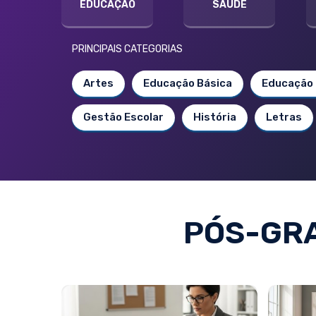
EDUCAÇÃO
SAÚDE
PRINCIPAIS CATEGORIAS
Artes
Educação Básica
Educação 
Gestão Escolar
História
Letras
PÓS-GR