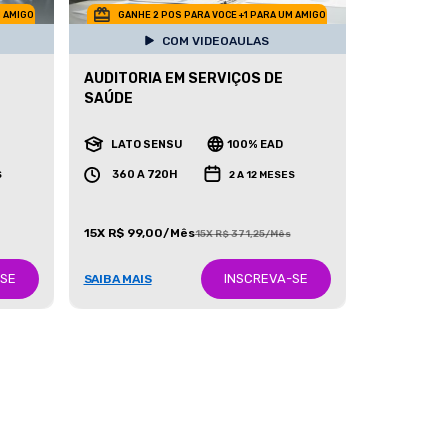
M AMIGO
GANHE 2 POS PARA VOCE +1 PARA UM AMIGO
COM VIDEOAULAS
AUDITORIA EM SERVIÇOS DE
SAÚDE
LATO SENSU
100% EAD
360 A 720H
S
2 A 12 MESES
15X R$ 99,00/Mês
15X R$ 371,25/Mês
-SE
INSCREVA-SE
SAIBA MAIS