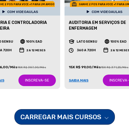
HE 2 POS PARA VOCE +1 PARA UM AMIGO
GANHE 2 POS PARA VOCE +1 PARA U
COM VIDEOAULAS
COM VIDEOAULAS
RIA E CONTROLADORIA
AUDITORIA EM SERVIÇOS DE
EIRA
ENFERMAGEM
O SENSU
100% EAD
LATO SENSU
100% EAD
 A 720H
360 A 720H
2 A 12 MESES
2 A 12 MESE
86,00/Mês
15X R$ 99,00/Mês
18X R$ 387,00/Mês
15X R$ 371,25/Mês
INSCREVA-SE
INSCREVA
AIS
SAIBA MAIS
CARREGAR MAIS CURSOS