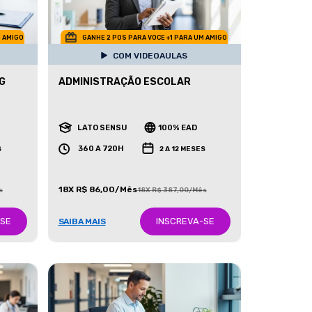
M AMIGO
GANHE 2 POS PARA VOCE +1 PARA UM AMIGO
COM VIDEOAULAS
G
ADMINISTRAÇÃO ESCOLAR
LATO SENSU
100% EAD
360 A 720H
S
2 A 12 MESES
18X R$ 86,00/Mês
s
18X R$ 387,00/Mês
-SE
INSCREVA-SE
SAIBA MAIS