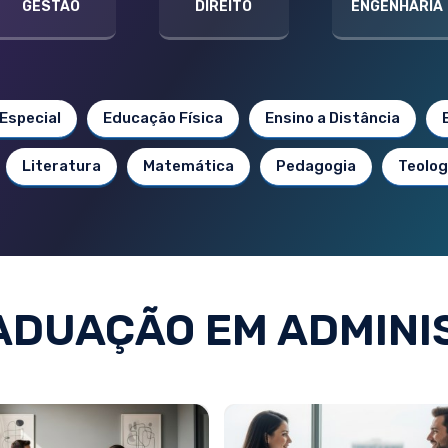
GESTÃO
DIREITO
ENGENHARIA
Especial
Educação Física
Ensino a Distância
Literatura
Matemática
Pedagogia
Teolog
ADUAÇÃO EM ADMINI