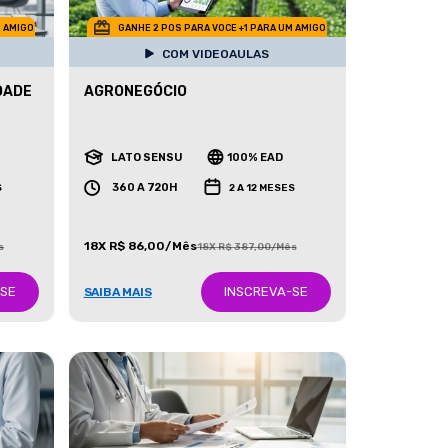
M AMIGO
GANHE 2 POS PARA VOCE +1 PARA UM AMIGO
COM VIDEOAULAS
DADE
AGRONEGÓCIO
LATO SENSU
100% EAD
360 A 720H
S
2 A 12 MESES
18X R$ 86,00/Mês
s
18X R$ 387,00/Mês
-SE
INSCREVA-SE
SAIBA MAIS