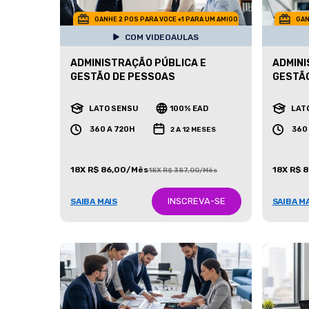
GANHE 2 POS PARA VOCE +1 PARA UM AMIGO
GAN
COM VIDEOAULAS
ADMINISTRAÇÃO PÚBLICA E
ADMINI
GESTÃO DE PESSOAS
GESTÃ
LATO SENSU
100% EAD
LAT
360 A 720H
360
2 A 12 MESES
18X R$ 86,00/Mês
18X R$ 
18X R$ 387,00/Mês
INSCREVA-SE
SAIBA MAIS
SAIBA M