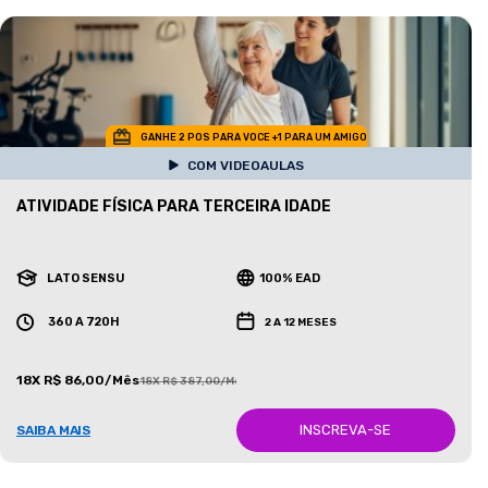
GANHE 2 POS PARA VOCE +1 PARA UM AMIGO
COM VIDEOAULAS
ATIVIDADE FÍSICA PARA TERCEIRA IDADE
LATO SENSU
100% EAD
360 A 720H
2 A 12 MESES
18X R$ 86,00/Mês
18X R$ 387,00/Mês
INSCREVA-SE
SAIBA MAIS