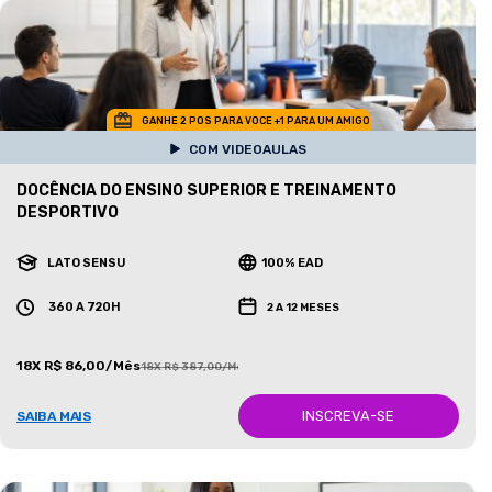
GANHE 2 POS PARA VOCE +1 PARA UM AMIGO
COM VIDEOAULAS
DOCÊNCIA DO ENSINO SUPERIOR E TREINAMENTO
DESPORTIVO
LATO SENSU
100% EAD
360 A 720H
2 A 12 MESES
18X R$ 86,00/Mês
18X R$ 387,00/Mês
INSCREVA-SE
SAIBA MAIS