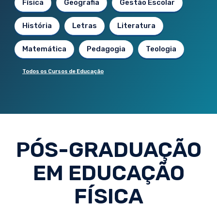
Física
Geografia
Gestão Escolar
História
Letras
Literatura
Matemática
Pedagogia
Teologia
Todos os Cursos de Educação
PÓS-GRADUAÇÃO
EM EDUCAÇÃO
FÍSICA