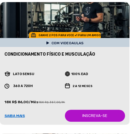
GANHE 2 POS PARA VOCE +1 PARA UM AMIGO
COM VIDEOAULAS
CONDICIONAMENTO FÍSICO E MUSCULAÇÃO
LATO SENSU
100% EAD
360 A 720H
2 A 12 MESES
18X R$ 86,00/Mês
18X R$ 387,00/Mês
INSCREVA-SE
SAIBA MAIS