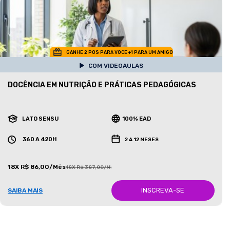
GANHE 2 POS PARA VOCE +1 PARA UM AMIGO
COM VIDEOAULAS
DOCÊNCIA EM NUTRIÇÃO E PRÁTICAS PEDAGÓGICAS
LATO SENSU
100% EAD
360 A 420H
2 A 12 MESES
18X R$ 86,00/Mês
18X R$ 387,00/Mês
INSCREVA-SE
SAIBA MAIS