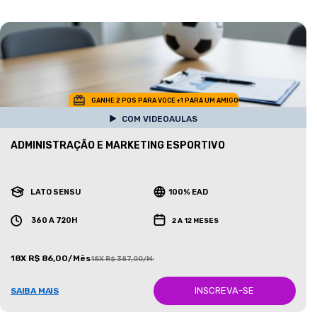
GANHE 2 POS PARA VOCE +1 PARA UM AMIGO
COM VIDEOAULAS
ADMINISTRAÇÃO E MARKETING ESPORTIVO
LATO SENSU
100% EAD
360 A 720H
2 A 12 MESES
18X R$ 86,00/Mês
18X R$ 387,00/Mês
INSCREVA-SE
SAIBA MAIS