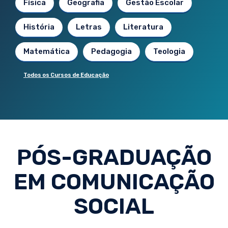
Física
Geografia
Gestão Escolar
História
Letras
Literatura
Matemática
Pedagogia
Teologia
Todos os Cursos de Educação
PÓS-GRADUAÇÃO
EM COMUNICAÇÃO
SOCIAL