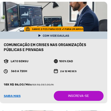
GANHE 2 POS PARA VOCE +1 PARA UM AMIGO
COM VIDEOAULAS
COMUNICAÇÃO EM CRISES NAS ORGANIZAÇÕES
PÚBLICAS E PRIVADAS
LATO SENSU
100% EAD
360 A 720H
2 A 12 MESES
18X R$ 86,00/Mês
18X R$ 387,00/Mês
INSCREVA-SE
SAIBA MAIS