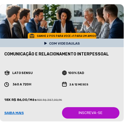
GANHE 2 POS PARA VOCE +1 PARA UM AMIGO
COM VIDEOAULAS
COMUNICAÇÃO E RELACIONAMENTO INTERPESSOAL
LATO SENSU
100% EAD
360 A 720H
2 A 12 MESES
18X R$ 86,00/Mês
18X R$ 387,00/Mês
INSCREVA-SE
SAIBA MAIS