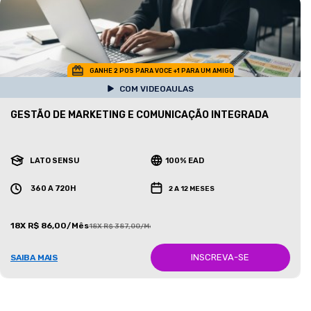
GANHE 2 POS PARA VOCE +1 PARA UM AMIGO
COM VIDEOAULAS
GESTÃO DE MARKETING E COMUNICAÇÃO INTEGRADA
LATO SENSU
100% EAD
360 A 720H
2 A 12 MESES
18X R$ 86,00/Mês
18X R$ 387,00/Mês
INSCREVA-SE
SAIBA MAIS