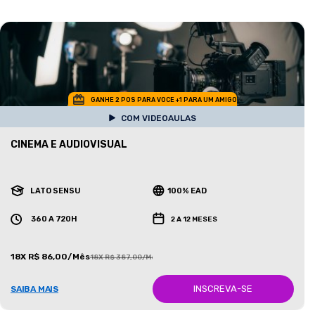
GANHE 2 POS PARA VOCE +1 PARA UM AMIGO
COM VIDEOAULAS
CINEMA E AUDIOVISUAL
LATO SENSU
100% EAD
360 A 720H
2 A 12 MESES
18X R$ 86,00/Mês
18X R$ 387,00/Mês
INSCREVA-SE
SAIBA MAIS