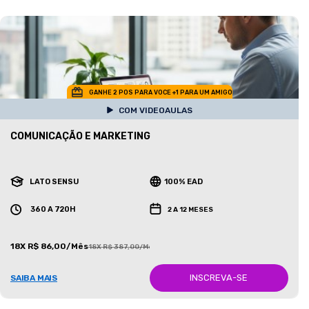
GANHE 2 POS PARA VOCE +1 PARA UM AMIGO
COM VIDEOAULAS
COMUNICAÇÃO E MARKETING
LATO SENSU
100% EAD
360 A 720H
2 A 12 MESES
18X R$ 86,00/Mês
18X R$ 387,00/Mês
INSCREVA-SE
SAIBA MAIS