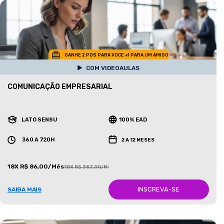
GANHE 2 POS PARA VOCE +1 PARA UM AMIGO
COM VIDEOAULAS
COMUNICAÇÃO EMPRESARIAL
LATO SENSU
100% EAD
360 A 720H
2 A 12 MESES
18X R$ 86,00/Mês
18X R$ 387,00/Mês
INSCREVA-SE
SAIBA MAIS